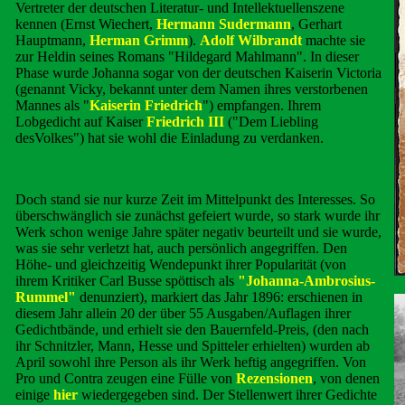
Vertreter der deutschen Literatur- und Intellektuellenszene
kennen (Ernst Wiechert,
Hermann Sudermann
, Gerhart
Hauptmann,
Herman Grimm
).
Adolf Wilbrandt
machte sie
zur Heldin seines Romans "Hildegard Mahlmann". In dieser
Phase wurde Johanna sogar von der deutschen Kaiserin Victoria
(genannt Vicky, bekannt unter dem Namen ihres verstorbenen
Mannes als "
Kaiserin Friedrich
") empfangen. Ihrem
Lobgedicht auf Kaiser
Friedrich III
("Dem Liebling
desVolkes") hat sie wohl die Einladung zu verdanken.
Doch stand sie nur kurze Zeit im Mittelpunkt des Interesses. So
überschwänglich sie zunächst gefeiert wurde, so stark wurde ihr
Werk schon wenige Jahre später negativ beurteilt und sie wurde,
was sie sehr verletzt hat, auch persönlich angegriffen. Den
Höhe- und gleichzeitig Wendepunkt ihrer Popularität (von
ihrem Kritiker Carl Busse spöttisch als
"Johanna-Ambrosius-
Rummel"
denunziert), markiert das Jahr 1896: erschienen in
diesem Jahr allein 20 der über 55 Ausgaben/Auflagen ihrer
Gedichtbände, und erhielt sie den Bauernfeld-Preis, (den nach
ihr Schnitzler, Mann, Hesse und Spitteler erhielten) wurden ab
April sowohl ihre Person als ihr Werk heftig angegriffen. Von
Pro und Contra zeugen eine Fülle von
Rezensionen
, von denen
einige
hier
wiedergegeben sind. Der Stellenwert ihrer Gedichte