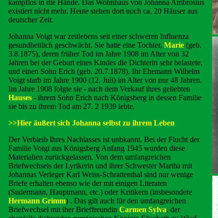
kampflos in die Hände. Das Wohnhaus von Johanna Ambrosius
existiert nicht mehr. Heute stehen dort noch ca. 20 Häuser aus
deutscher Zeit.
Johanna Voigt war zeitlebens seit einer schweren Influenza
gesundheitlich geschwächt. Sie hatte eine Tochter,
Marie
(geb.
3.8.1875), deren früher Tod im Jahre 1908 im Alter von 32
Jahren bei der Geburt eines Kindes die Dichterin sehr belastete,
und einen Sohn Erich (geb. 20.7.1878). Ihr Ehemann Wilhelm
Voigt starb im Jahre 1900 (12. Juli) im Alter von nur 48 Jahren.
Im Jahre 1908 folgte sie - nach dem Verkauf ihres geliebten
Hauses
- ihrem Sohn Erich nach Königsberg in dessen Familie
sie bis zu ihrem Tod am 27. 2 1939 lebte.
>>Hier äußert sich Johanna selbst zu ihrem Leben
Der Verbleib Ihres Nachlasses ist unbkannt. Bei der Flucht der
Familie Voigt aus Königsberg Anfang 1945 wurden diese
Materialien zurückgelassen. Von dem umfangreichen
Briefwechsels der Lyrikerin und ihrer Schwester Martha mit
Johannas Verleger Karl Weiss-Schrattenthal sind nur wenige
Briefe erhalten ebenso wie der mit einigen Literaten
(Sudermann, Hauptmann, etc.) oder Kritikern (insbesondere
Hermann Grimm
) . Das gilt auch für den umfangreichen
Briefwechsel mit iher Brieffreundin
Carmen Sylva
, der