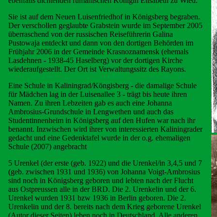
ebenfalls dichtenden rumänischen Königin Elisabeth zu Wied.
Sie ist auf dem Neuen Luisenfriedhof in Königsberg begraben.
Der verschollen geglaubte Grabstein wurde im September 2005
überraschend von der russischen Reiseführerin Galina
Pustowaja entdeckt und dann von den dortigen Behörden im
Frühjahr 2006 in der Gemeinde Krasnoznamensk (ehemals
Lasdehnen - 1938-45 Haselberg) vor der dortigen Kirche
wiederaufgestellt. Der Ort ist Verwaltungssitz des Rayons.
Eine Schule in Kaliningrad/Köngisberg - die damalige Schule
für Mädchen lag in der Luisenallee 3 - trägt bis heute ihren
Namen. Zu ihren Lebzeiten gab es auch eine Johanna
Ambrosius-Grundschule in Lengwethen und auch das
Studentinnenheim in Königsberg auf den Hufen war nach ihr
benannt. Inzwischen wird ihrer von interessierten Kaliningrader
gedacht und eine Gedenktafel wurde in der o.g. ehemaligen
Schule (2007) angebracht
5 Urenkel (der erste (geb. 1922) und die Urenkel/in 3,4,5 und 7
(geb. zwischen 1931 und 1936) von Johanna Voigt-Ambrosius
sind noch in Königsberg geboren und lebten nach der Flucht
aus Ostpreussen alle in der BRD. Die 2. Urenkelin und der 6.
Urenkel wurden 1931 bzw 1936 in Berlin geboren. Die 2.
Urenkelin und der 8. bereits nach dem Krieg geborene Urenkel
(Autor dieser Seiten) leben noch in Deutschland. Alle anderen