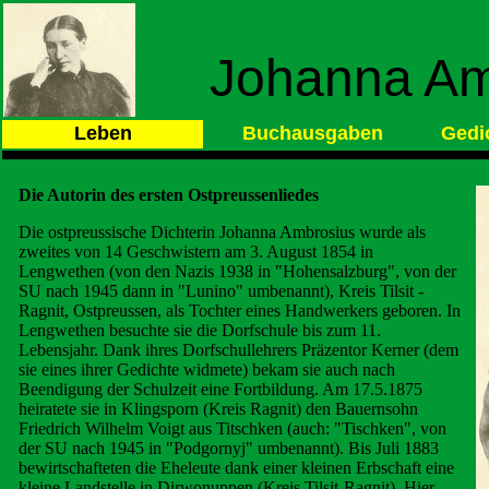
Johanna Am
Leben
Buchausgaben
Gedi
Die Autorin des ersten Ostpreussenliedes
Die ostpreussische Dichterin Johanna Ambrosius wurde als
zweites von 14 Geschwistern am 3. August 1854 in
Lengwethen (von den Nazis 1938 in "Hohensalzburg", von der
SU nach 1945 dann in "Lunino" umbenannt), Kreis Tilsit -
Ragnit, Ostpreussen, als Tochter eines Handwerkers geboren. In
Lengwethen besuchte sie die Dorfschule bis zum 11.
Lebensjahr. Dank ihres Dorfschullehrers Präzentor Kerner (dem
sie eines ihrer Gedichte widmete) bekam sie auch nach
Beendigung der Schulzeit eine Fortbildung. Am 17.5.1875
heiratete sie in Klingsporn (Kreis Ragnit) den Bauernsohn
Friedrich Wilhelm Voigt aus Titschken (auch: "Tischken", von
der SU nach 1945 in "Podgornyj" umbenannt). Bis Juli 1883
bewirtschafteten die Eheleute dank einer kleinen Erbschaft eine
kleine Landstelle in Dirwonuppen (Kreis Tilsit-Ragnit). Hier