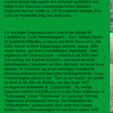
wurdein diesem Jahr (und in den nächstenI ausführlich und
heftig
in den deutschen Literaturzeitschriften diskutiert.
Insgesamt sind uns bisher ca. 110 Rezensionen bekannt. Eine
Liste mit Fundstellen folgt hier demnächst.
Ein wichtiger Gegenstand ihrer Lyrik ist das alltägliche
Landleben in "Groß-Wersmeningken", "ihres" kleinen Dorfes
im Landkreis Pillkallen, in das sie mit ihrem Mann am 2. Juli
1883, wie sie in ihren Erinnerungen anmerkt, umzog. 1896
wurde dieses - auf ihren Gedichtbänden abgebildete - Haus
abgerissen und Johanna konnte - vermutlich mit Hilfe einer
Zuwendung von Kaiserin Friedrich - und durch die nicht
unbedeutenden Einnahmen aus ihren Büchern, ein neues Haus
erbauen. Ihr Heimatort lag an der damaligen Schnittstelle
deutscher, polnischer und litauischer Siedlungsbereiche. Gross-
Wersmeningken (litauisch für: "Dorf an der Quelle" die Quelle
im Dorf ist der oder die Rindas), von den Nazis 1937
zwangsweise umbenannt in "Langenfelde", lag wenige
Kilometer entfernt von Pillkallen (von den Nazis umbenannt in
"Schlossberg", heute "Dobrovolsk" im russischen Teil von
Ostpreussen (Kaliningrad Oblast)). Das Heimatdorf der
"Volksdichterin" existiert heute noch unter dem Namen
Belkino. Gross-Wersmeningken fiel der Roten Armee 1945