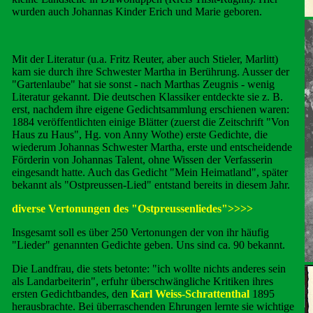
wurden auch Johannas Kinder Erich und Marie geboren.
Mit der Literatur (u.a. Fritz Reuter, aber auch Stieler, Marlitt)
kam sie durch ihre Schwester Martha in Berührung. Ausser der
"Gartenlaube" hat sie sonst - nach Marthas Zeugnis - wenig
Literatur gekannt. Die deutschen Klassiker entdeckte sie z. B.
erst, nachdem ihre eigene Gedichtsammlung erschienen waren:
1884 veröffentlichten einige Blätter (zuerst die Zeitschrift "Von
Haus zu Haus", Hg. von Anny Wothe) erste Gedichte, die
wiederum Johannas Schwester Martha, erste und entscheidende
Förderin von Johannas Talent, ohne Wissen der Verfasserin
eingesandt hatte. Auch das Gedicht "Mein Heimatland", später
bekannt als "Ostpreussen-Lied" entstand bereits in diesem Jahr.
diverse Vertonungen des "Ostpreussenliedes"
>>>>
Insgesamt soll es über 250 Vertonungen der von ihr häufig
"Lieder" genannten Gedichte geben. Uns sind ca. 90 bekannt.
Die Landfrau, die stets betonte: "ich wollte nichts anderes sein
als Landarbeiterin", erfuhr überschwängliche Kritiken ihres
ersten Gedichtbandes, den
Karl Weiss-Schrattenthal
1895
herausbrachte. Bei überraschenden Ehrungen lernte sie wichtige