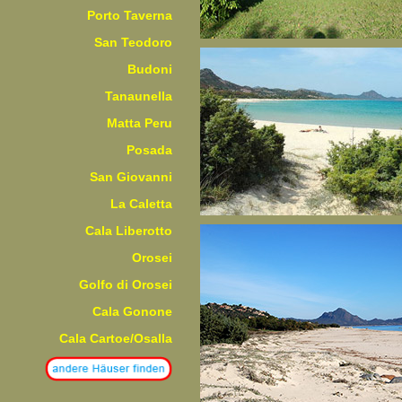
Porto Taverna
San Teodoro
Budoni
Tanaunella
Matta Peru
Posada
San Giovanni
La Caletta
Cala Liberotto
Orosei
Golfo di Orosei
Cala Gonone
Cala Cartoe/Osalla