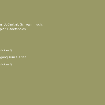
aus Spülmittel, Schwammtuch,
pier, Badeteppich
klicken !)
usgang zum Garten
klicken !)