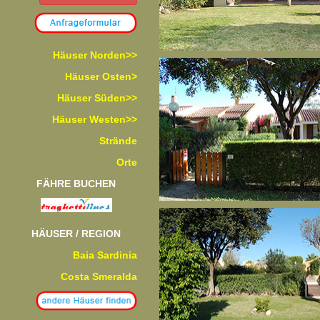
Häuser Norden>>
Häuser Osten>
Häuser Süden>>
Häuser Westen>>
Strände
Orte
FÄHRE BUCHEN
HÄUSER / REGION
Baia Sardinia
Costa Smeralda