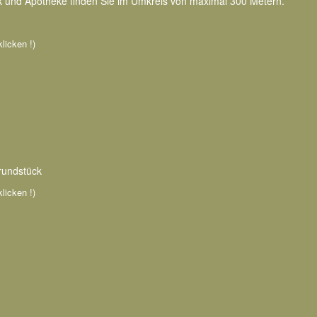
nk und Apotheke finden Sie im Umkreis von maximal 300 Metern.
klicken !)
rundstück
klicken !)