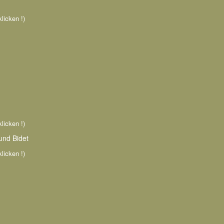
klicken !)
klicken !)
und Bidet
klicken !)