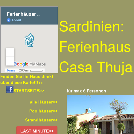
Sardinien:
Ferienhaus
Casa Thuja
Finden Sie Ihr Haus direkt
über diese Karte!!!>>
für max 6 Personen
STARTSEITE>>
alle Häuser>>
Poolhäuser>>
Strandhäuser>>
LAST MINUTE>>