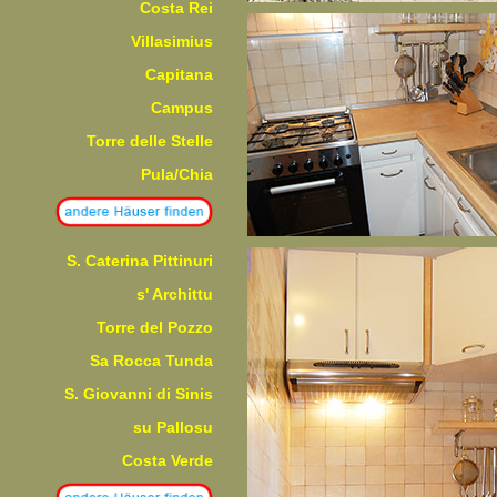
Costa Rei
Villasimius
Capitana
Campus
Torre delle Stelle
Pula/Chia
S. Caterina Pittinuri
s' Archittu
Torre del Pozzo
Sa Rocca Tunda
S. Giovanni di Sinis
su Pallosu
Costa Verde