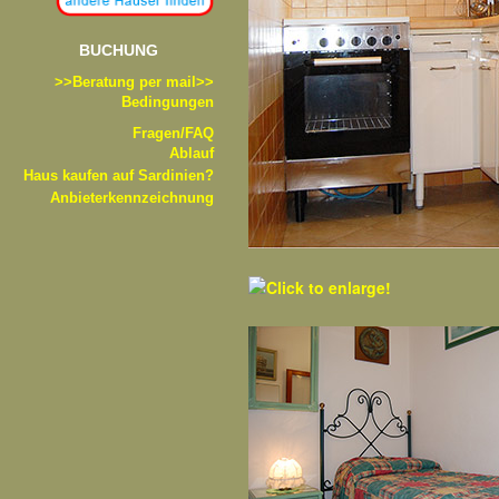
BUCHUNG
>>B
eratung per mail>>
Bedingungen
Fragen/FAQ
Ablauf
Haus kaufen auf Sardinien?
Anbieterkennzeichnung