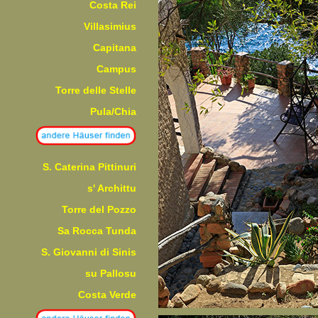
Costa Rei
Villasimius
Capitana
Campus
Torre delle Stelle
Pula/Chia
S. Caterina Pittinuri
s' Archittu
Torre del Pozzo
Sa Rocca Tunda
S. Giovanni di Sinis
su Pallosu
Costa Verde