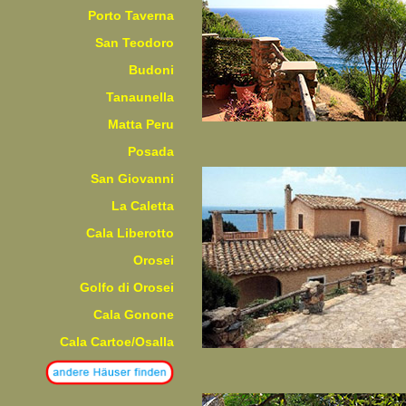
Porto Taverna
San Teodoro
Budoni
Tanaunella
Matta Peru
Posada
San Giovanni
La Caletta
Cala Liberotto
Orosei
Golfo di Orosei
Cala Gonone
Cala Cartoe/Osalla