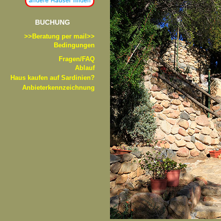
BUCHUNG
>>B
eratung per mail>>
Bedingungen
Fragen/FAQ
Ablauf
Haus kaufen auf Sardinien?
Anbieterkennzeichnung