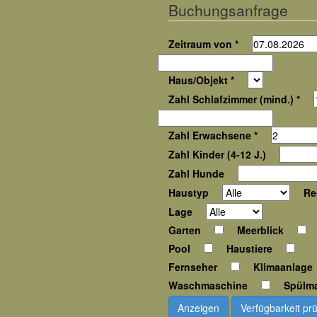
Buchungsanfrage
Zeitraum von *
Haus/Objekt *
Zahl Schlafzimmer (mind.) *
Zahl Erwachsene *
Zahl Kinder (4-12 J.)
Zahl Hunde
Haustyp
Re
Lage
Garten
Meerblick
Pool
Haustiere
Fernseher
Klimaanlage
Waschmaschine
Spülm
Anzeigen
Verfügbarkeit pr